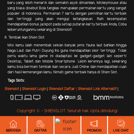
baru yang lebih menarik dan semakin asyik dimainkan, Mickeymouse atau
yang biasa disebut Bola tangkas merupakan permainan kartu yang sangat
populer di Indonesia. Permainan 7 kartu dengan pemilihan kartu terbaik
dan tertinggi yang akan menguji ketangkasan. Raih kesempatan
mendapatkan bonus jackpot pada setiap putaran kartu terbaik Anda, Coba
keberuntunganmu sekarang di Shienslot!
8. Tembak Ikan Shien Slot
Misi kamu ialah menembak sekian banyak jenis fauna laut bahkan hingga
Naga Laut dan Putri Duyung lho guna mendapatkan skor tertinggi. Tidak
perlu waktu lama game ini diadaptasi ke gadget-gadget lain seperti
Desktop, Tablet dan Mobile Smartphone. Lebih kerennya lagi, sekarang
kamu bisa bermain tembak ikan secara Judi Online dan mendapatkan cuan
dari hasil kemenangan kamu. Nimati game terbaik hanya di Shien Slot.
Tags Slots:
Shienslot
|
Shienslot Login
|
Shienslot Daftar |
Shienslot Link Alternatif
|
Copyright © - SHIENSLOT. Seluruh hak cipta dilindungi
BERANDA
DAFTAR
PROMOSI
LIVE CHAT