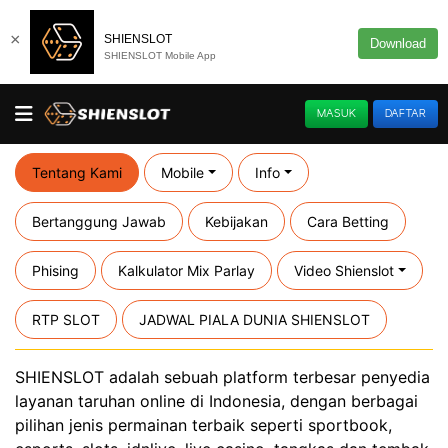
×
SHIENSLOT
Download
SHIENSLOT Mobile App
MASUK
DAFTAR
Tentang Kami
Mobile
Info
Bertanggung Jawab
Kebijakan
Cara Betting
Phising
Kalkulator Mix Parlay
Video Shienslot
RTP SLOT
JADWAL PIALA DUNIA SHIENSLOT
SHIENSLOT adalah sebuah platform terbesar penyedia
layanan taruhan online di Indonesia, dengan berbagai
pilihan jenis permainan terbaik seperti sportbook,