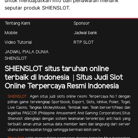
untuk mendapatkan info dan penawaran menarik
seputar produk SHIENSLOT.
Tentang Kami
Sponsor
Mobile
Jadwal bank
Video Tutorial
RTP SLOT
JADWAL PIALA DUNIA
SHIENSLOT
SHIENSLOT situs taruhan online
terbaik di Indonesia | Situs Judi Slot
Online Terpercaya Resmi Indonesia
SHIENSLOT
Agen situs judi slots online resmi Terpercaya No.1 dengan
pilihan game terelengkap Sportbook, Esport, Slots, Idnlive, Poker, Togel,
Live Casino, Tangkas MickeyMouse, Tembak ikan.
Telah bersertifikasi dan
legalitas PAGCOR (Philippine Amusement And Gaming Corporation).Situs
Shienslot dilengkapi dengan sistem keamanan terenkripsi anti hack yang
terbukti aman untuk semua data member kami dan langsung dari server
utama berkecepatan tinggi sehingga bermain lebih seru.