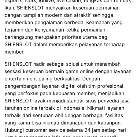
esports, slots, idnlive, live casino, tangkas dan tembak
ikan. SHIENSLOT menyajikan keseruan permainan
dengan tampilan modern dan atraktif sehingga
memberikan pengalaman berbeda. Keamanan yang
terjamin dan kenyamanan ketika permainan
berlangsung merupakan prioritas utama bagi
SHIENSLOT dalam memberikan pelayanan terhadap
member.
SHIENSLOT hadir sebagai solusi untuk menambah
sensasi keseruan bermain game online dengan layanan
entertainment paling berkualitas. Dengan
pengembangan layanan digital oleh tim profesional
yang berfokus pada kepuasan member, menjadikan
SHIENSLOT layak menjadi standar situs penyedia jasa
taruhan online terbaik di Indonesia. Nikmati layanan
terbaik dari sentuhan ahli dengan berbagai fasilitas
yang kamu bisa nikmati dimanapun dan kapanpun.
Hubungi customer service selama 24 jam setiap hari