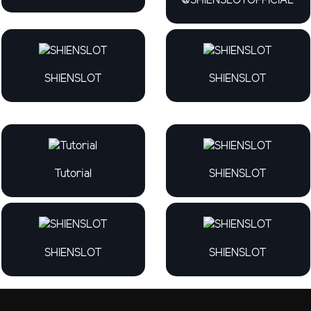
@SHIENSLOTOFFICIAL
SHIENSLOT
SHIENSLOT
Tutorial
SHIENSLOT
SHIENSLOT
SHIENSLOT