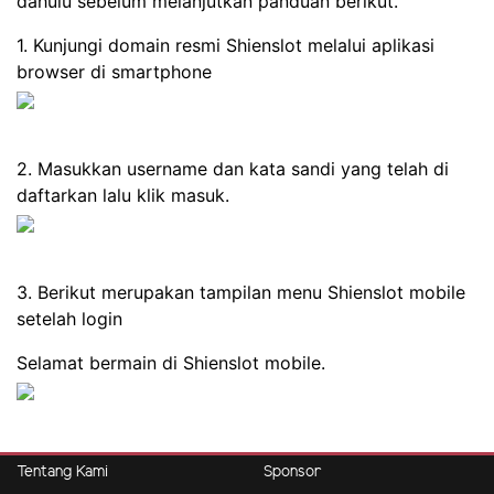
dahulu sebelum melanjutkan panduan berikut.
1. Kunjungi domain resmi Shienslot melalui aplikasi
browser di smartphone
2. Masukkan username dan kata sandi yang telah di
daftarkan lalu klik masuk.
3. Berikut merupakan tampilan menu Shienslot mobile
setelah login
Selamat bermain di Shienslot mobile.
Tentang Kami
Sponsor